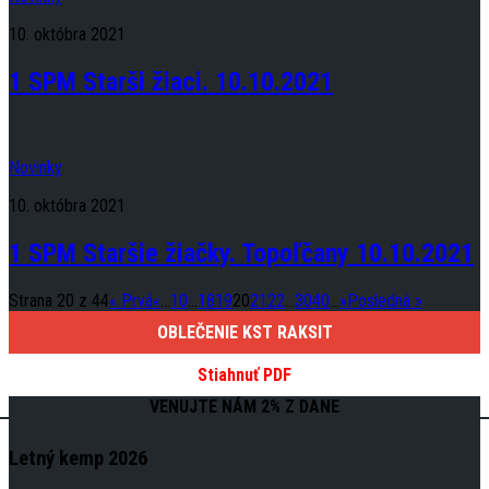
10. októbra 2021
1 SPM Starši žiaci. 10.10.2021
Novinky
10. októbra 2021
1 SPM Staršie žiačky. Topoľčany 10.10.2021
Strana 20 z 44
« Prvá
«
...
10
...
18
19
20
21
22
...
30
40
...
»
Posledná »
OBLEČENIE KST RAKSIT
Stiahnuť PDF
VENUJTE NÁM 2% Z DANE
Letný kemp 2026