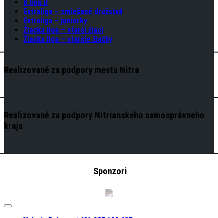
8 liga D
Extraliga – zmiešané družstvá
Extraliga – juniorky
Žiacka liga – starši žiaci
Žiacka liga – staršie žiačky
Realizované za podpory mesta Nitra
Realizované za podpory Nitrianskeho samosprávneho
kraja
Sponzori
Expand
Menu