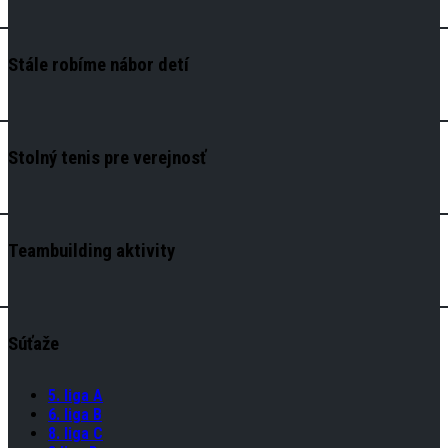
Stále robíme nábor detí
Stolný tenis pre verejnosť
Teambuilding aktivity
Súťaže
5. liga A
6. liga B
8. liga C