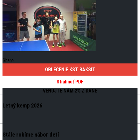
Share
OBLEČENIE KST RAKSIT
Stiahnuť PDF
VENUJTE NÁM 2% Z DANE
Letný kemp 2026
Stále robíme nábor detí