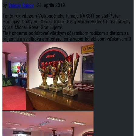
by
Valeriy Rakov
· 21. apríla 2019
Tento rok viťazom Velkonočného turnaja RAKSIT sa stal Peter
Porhajaš! Druhý bol Oliver Urdzik, tretij Martin Hudec! Turnaj utechy
vyhral Michail Reva! Gratulujem!
Tiež chceme poďakovať všetkym učastnikom rodičom a dieťom za
prijemnu a sviatkovu atmosferu, sme super kolektivom vďaka vam!!!