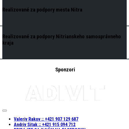
Realizované za podpory mesta Nitra
Realizované za podpory Nitrianskeho samosprávneho
kraja
Sponzori
Expand
Menu
Valeriy Rakov :: +421 907 129 687
Andriy Sitak :: +421 915 094 712