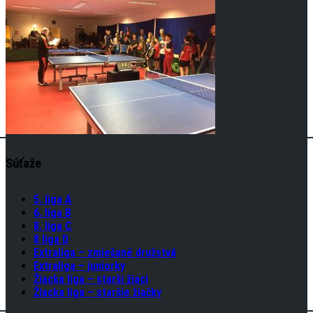
Súťaže
5. liga A
6. liga B
8. liga C
8 liga D
Extraliga – zmiešané družstvá
Extraliga – juniorky
Žiacka liga – starši žiaci
Žiacka liga – staršie žiačky