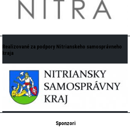
Realizované za podpory Nitrianskeho samosprávneho
kraja
Sponzori