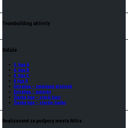
Teambuilding aktivity
Súťaže
5. liga A
6. liga B
8. liga C
8 liga D
Extraliga – zmiešané družstvá
Extraliga – juniorky
Žiacka liga – starši žiaci
Žiacka liga – staršie žiačky
Realizované za podpory mesta Nitra