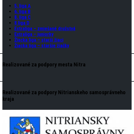
5. liga A
6. liga B
8. liga C
8 liga D
Extraliga – zmiešané družstvá
Extraliga – juniorky
Žiacka liga – starši žiaci
Žiacka liga – staršie žiačky
Realizované za podpory mesta Nitra
Realizované za podpory Nitrianskeho samosprávneho
kraja