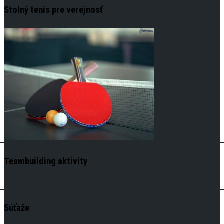
Stolný tenis pre verejnosť
Teambuilding aktivity
Súťaže