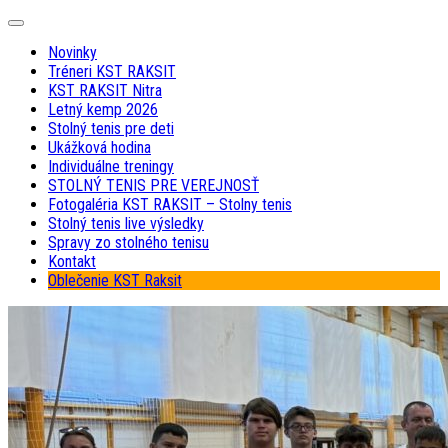
Skip
Expand
to
Menu
Novinky
content
Tréneri KST RAKSIT
KST RAKSIT Nitra
Letný kemp 2026
Stolný tenis pre deti
Ukážková hodina
Individuálne treningy
STOLNÝ TENIS PRE VEREJNOSŤ
Fotogaléria KST RAKSIT – Stolny tenis
Stolný tenis live výsledky
Spravy zo stolného tenisu
Kontakt
Oblečenie KST Raksit