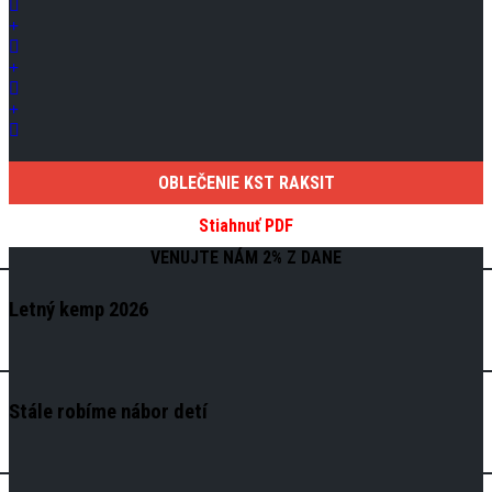
OBLEČENIE KST RAKSIT
Stiahnuť PDF
VENUJTE NÁM 2% Z DANE
Letný kemp 2026
Stále robíme nábor detí