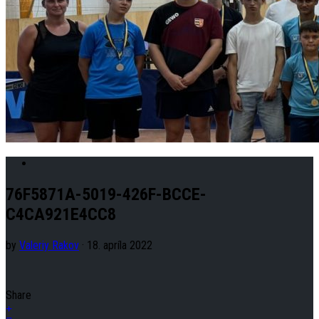
76F5871A-5019-426F-BCCE-
C4CA921E4CC8
by
Valeriy Rakov
· 18. apríla 2022
Share