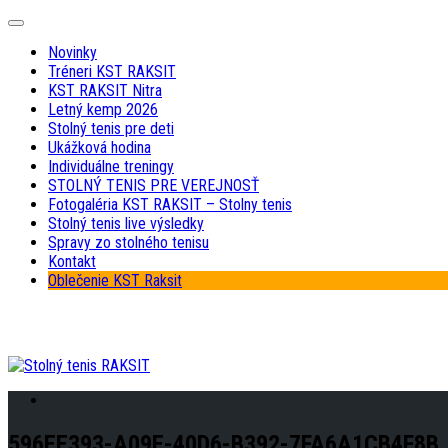
Skip
Expand
to
Menu
Novinky
content
Tréneri KST RAKSIT
KST RAKSIT Nitra
Letný kemp 2026
Stolný tenis pre deti
Ukážková hodina
Individuálne treningy
STOLNÝ TENIS PRE VEREJNOSŤ
Fotogaléria KST RAKSIT – Stolny tenis
Stolný tenis live výsledky
Spravy zo stolného tenisu
Kontakt
Oblečenie KST Raksit
596EE393-A09E-40D6-B392-7FA6A1CB4F8B