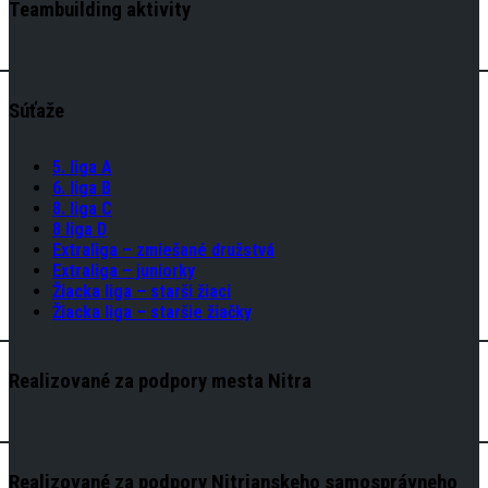
Teambuilding aktivity
Súťaže
5. liga A
6. liga B
8. liga C
8 liga D
Extraliga – zmiešané družstvá
Extraliga – juniorky
Žiacka liga – starši žiaci
Žiacka liga – staršie žiačky
Realizované za podpory mesta Nitra
Realizované za podpory Nitrianskeho samosprávneho