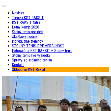
Skip
Expand
to
Menu
Novinky
content
Tréneri KST RAKSIT
KST RAKSIT Nitra
Letný kemp 2026
Stolný tenis pre deti
Ukážková hodina
Individuálne treningy
STOLNÝ TENIS PRE VEREJNOSŤ
Fotogaléria KST RAKSIT – Stolny tenis
Stolný tenis live výsledky
Spravy zo stolného tenisu
Kontakt
Oblečenie KST Raksit