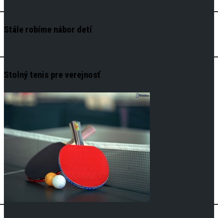
Stále robíme nábor detí
Stolný tenis pre verejnosť