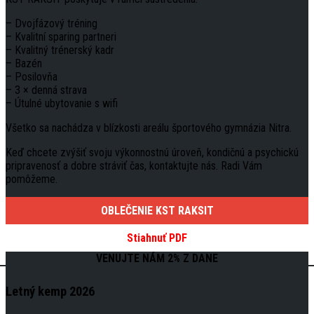
– Dvojfázový tréning
– Kvalitní sparing partneri
– Kvalitný trénerský kadr
– Bazén
– Posilovňa
– 3 × denná strava
– Útulné ubytovanie s wifi
Všetko sa nachádza v blízkosti areálu športového gymnázia Nitra.
Keď chcete zvýšiť svoju výkonnostnú úroveň, kondičnú a psychickú
pripravenosť a dobre stráviť čas, kontaktujte nás. Radi Vám
pomôžeme.
OBLEČENIE KST RAKSIT
Stiahnuť PDF
VENUJTE NÁM 2% Z DANE
Letný kemp 2026