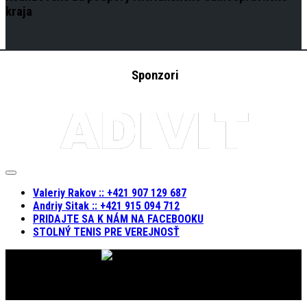
kraja
Sponzori
Expand
Menu
Valeriy Rakov :: +421 907 129 687
Andriy Sitak :: +421 915 094 712
PRIDAJTE SA K NÁM NA FACEBOOKU
STOLNÝ TENIS PRE VEREJNOSŤ
KST RAKSIT © 2019. Všetky práva vyhradené.