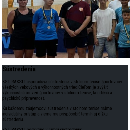
Sústredenia
KST RAKSIT usporadúva sústredenia v stolnom tenise športovcov
všetkých vekových a výkonnostných tried.Cieľom je zvýšiť
výkonnostnú úroveň športovcov v stolnom tenise, kondičnú a
psychickú pripravenosť.
Ku každému záujemcovi sústredenia v stolnom tenise máme
individuálny prístup a vieme mu prispôsobiť termín aj dĺžku
sústredenia.
KST RAKSIT poskytuje v rámci sústredenia: