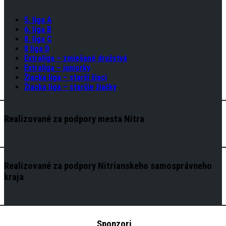
5. liga A
6. liga B
8. liga C
8 liga D
Extraliga – zmiešané družstvá
Extraliga – juniorky
Žiacka liga – starši žiaci
Žiacka liga – staršie žiačky
Realizované za podpory mesta Nitra
Realizované za podpory Nitrianskeho samosprávneho
kraja
Sponzori