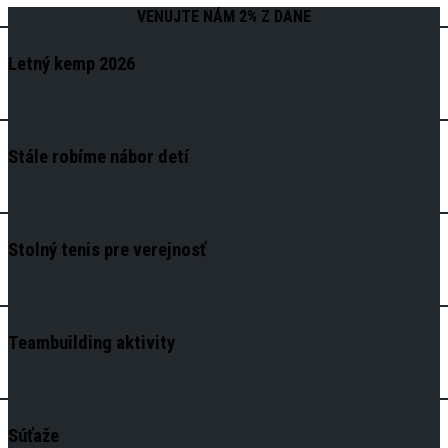
VENUJTE NÁM 2% Z DANE
Letný kemp 2026
Stále robíme nábor detí
Stolný tenis pre verejnosť
Teambuilding aktivity
Súťaže