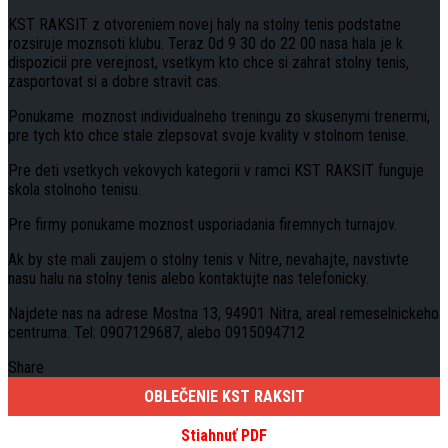
KST RAKSIT z otvoreniem novej haly na stolny tenis podstatne
rozsiruje moznsoti klubu. Teraz 0d 9 30 do 22 00 nasa hala je k
dispozicii pre verejnost, vsetkym kto chce si zahrat stolny tenis,
zasportovat si a dobre stravit cas.
Ponukame moznost individualneho treningu zo skusenymi trenermi,
pre tych kto chce stale zlepsovat svoje kvality v stolnom tenise.
Pre deti vsetkych vekovych kategorii v ramci KST RAKSIT funguje
skola stolnoho tenisu.
Pre firmy ponukame moznost usporiadania firemnych turnajov.
Ak by ste mali zaujem o stolny tenis v Nitre, nevahajte, navstivte
nasu halu na stolny tenis alebo kontaktujte nas telefonicky.
Najdete nas na adrese Mostna 13, 94901 Nitra, areal remeselnickeho
centruma. Tel: 0907129687, alebo 0915094712
Share
OBLEČENIE KST RAKSIT
Stiahnuť PDF