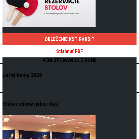
OBLEČENIE KST RAKSIT
Stiahnuť PDF
VENUJTE NÁM 2% Z DANE
Letný kemp 2026
Stále robíme nábor detí