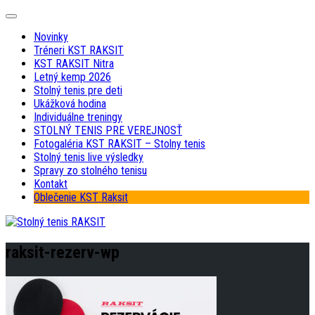
Skip
Expand
to
Menu
Novinky
content
Tréneri KST RAKSIT
KST RAKSIT Nitra
Letný kemp 2026
Stolný tenis pre deti
Ukážková hodina
Individuálne treningy
STOLNÝ TENIS PRE VEREJNOSŤ
Fotogaléria KST RAKSIT – Stolny tenis
Stolný tenis live výsledky
Spravy zo stolného tenisu
Kontakt
Oblečenie KST Raksit
raksit-rezerv-wp