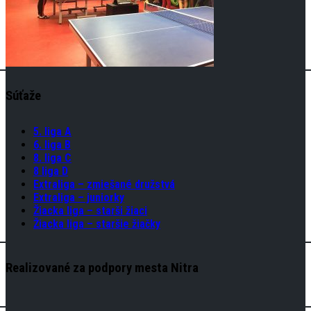
Súťaže
5. liga A
6. liga B
8. liga C
8 liga D
Extraliga – zmiešané družstvá
Extraliga – juniorky
Žiacka liga – starši žiaci
Žiacka liga – staršie žiačky
Realizované za podpory mesta Nitra