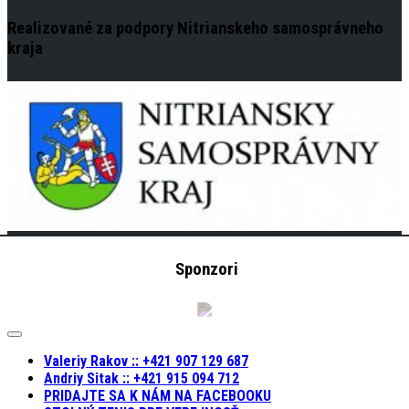
Realizované za podpory Nitrianskeho samosprávneho
kraja
Sponzori
Expand
Menu
Valeriy Rakov :: +421 907 129 687
Andriy Sitak :: +421 915 094 712
PRIDAJTE SA K NÁM NA FACEBOOKU