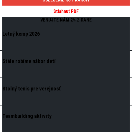
Stiahnuť PDF
VENUJTE NÁM 2% Z DANE
Letný kemp 2026
Stále robíme nábor detí
Stolný tenis pre verejnosť
Teambuilding aktivity