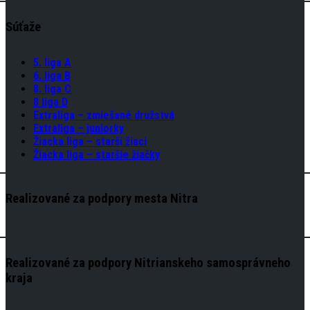
Súťaže
5. liga A
6. liga B
8. liga C
8 liga D
Extraliga – zmiešané družstvá
Extraliga – juniorky
Žiacka liga – starši žiaci
Žiacka liga – staršie žiačky
Realizované za podpory mesta Nitra
Realizované za podpory Nitrianskeho samosprávneho
kraja