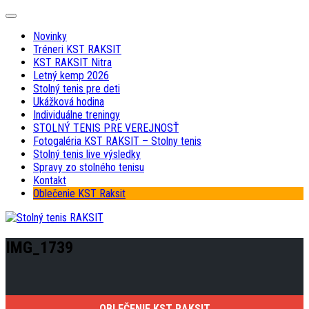
Skip
Expand
to
Menu
Novinky
content
Tréneri KST RAKSIT
KST RAKSIT Nitra
Letný kemp 2026
Stolný tenis pre deti
Ukážková hodina
Individuálne treningy
STOLNÝ TENIS PRE VEREJNOSŤ
Fotogaléria KST RAKSIT – Stolny tenis
Stolný tenis live výsledky
Spravy zo stolného tenisu
Kontakt
Oblečenie KST Raksit
IMG_1739
OBLEČENIE KST RAKSIT