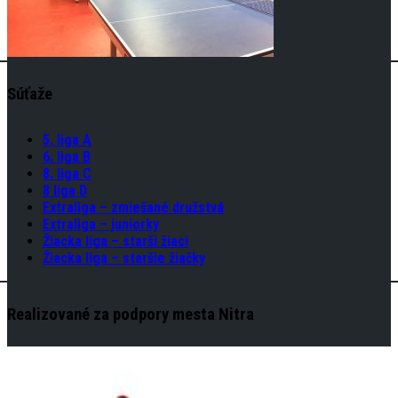
Súťaže
5. liga A
6. liga B
8. liga C
8 liga D
Extraliga – zmiešané družstvá
Extraliga – juniorky
Žiacka liga – starši žiaci
Žiacka liga – staršie žiačky
Realizované za podpory mesta Nitra