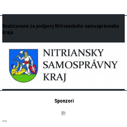
Realizované za podpory Nitrianskeho samosprávneho
kraja
Sponzori
Expand