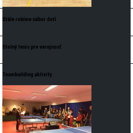
Stále robíme nábor detí
Stolný tenis pre verejnosť
Teambuilding aktivity