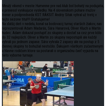
Minulý vikend v meste Humenne pre naš klub bol bohatý na podujatia,
a priniesol vynikajuce vysledky. Na 4 slovenskom pohare mužov
trener a podpredseda KST RAKSIT Andriy Sitak vyhral už tretij v
tejto sezone titul!!! Gratulujeme!
Na ďalšij deň v nedelu, konal sa bodovacij turnaj staršich žiakov, nas
reprezentovali Adam Madarás, Sára Hanarová, Oliver Kluch a Martin
hudec. Adam dokazal postupiť zo skupiny a dostať sa cez prve kôlo
do 32 najlepšich. Oliver a Martin zo skupiny nepostupili ale každý
vyhrali po jednom zapase. Sára vyhrala 2 zapasy ale na postup z 5
člennej skupiny to bohužial nestsčilo. Ďakujem všetkym zučastnenym
a hlavne rodičom ktore sa postarali o organizačnu časť vyjazdu na
tieto vyborne turnaje.