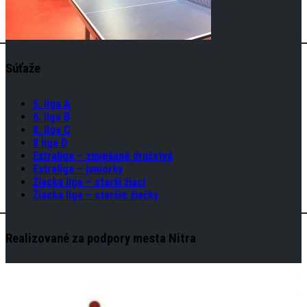
Súťaže
5. liga A
6. liga B
8. liga C
8 liga D
Extraliga – zmiešané družstvá
Extraliga – juniorky
Žiacka liga – starši žiaci
Žiacka liga – staršie žiačky
Realizované za podpory mesta Nitra