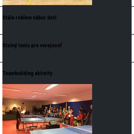
Stále robíme nábor detí
Stolný tenis pre verejnosť
Teambuilding aktivity