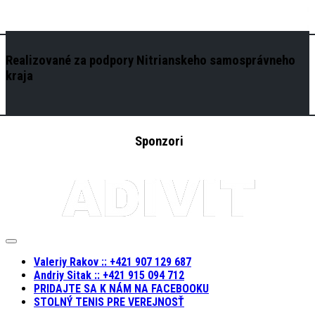
Realizované za podpory Nitrianskeho samosprávneho
kraja
Sponzori
Expand
Menu
Valeriy Rakov :: +421 907 129 687
Andriy Sitak :: +421 915 094 712
PRIDAJTE SA K NÁM NA FACEBOOKU
STOLNÝ TENIS PRE VEREJNOSŤ