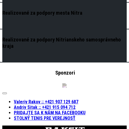
Realizované za podpory mesta Nitra
Realizované za podpory Nitrianskeho samosprávneho
kraja
Sponzori
Expand
Menu
Valeriy Rakov :: +421 907 129 687
Andriy Sitak :: +421 915 094 712
PRIDAJTE SA K NÁM NA FACEBOOKU
STOLNÝ TENIS PRE VEREJNOSŤ