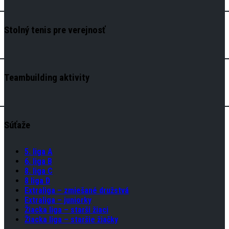
Stolný tenis pre verejnosť
Teambuilding aktivity
Súťaže
5. liga A
6. liga B
8. liga C
8 liga D
Extraliga – zmiešané družstvá
Extraliga – juniorky
Žiacka liga – starši žiaci
Žiacka liga – staršie žiačky