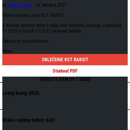
by
Valeriy Rakov
· 10. októbra 2021
Vážení rodičia a žiaci KST RAKSIT,
Z dôvodu výmeny okien v našej hale spoločne tréningy v pondelok
11.10.21 a utorok 12.10.21 sa konať nebudu.
Ďakujeme za pochopenie.
Share
OBLEČENIE KST RAKSIT
Stiahnuť PDF
VENUJTE NÁM 2% Z DANE
Letný kemp 2026
Stále robíme nábor detí