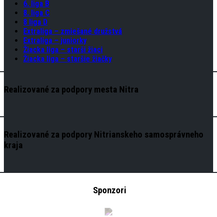
6. liga B
8. liga C
8 liga D
Extraliga – zmiešané družstvá
Extraliga – juniorky
Žiacka liga – starši žiaci
Žiacka liga – staršie žiačky
Realizované za podpory mesta Nitra
Realizované za podpory Nitrianskeho samosprávneho
kraja
Sponzori