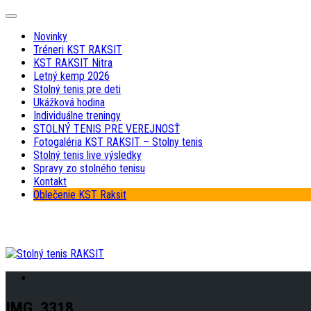
Skip
Expand
to
Menu
Novinky
content
Tréneri KST RAKSIT
KST RAKSIT Nitra
Letný kemp 2026
Stolný tenis pre deti
Ukážková hodina
Individuálne treningy
STOLNÝ TENIS PRE VEREJNOSŤ
Fotogaléria KST RAKSIT – Stolny tenis
Stolný tenis live výsledky
Spravy zo stolného tenisu
Kontakt
Oblečenie KST Raksit
IMG_3318