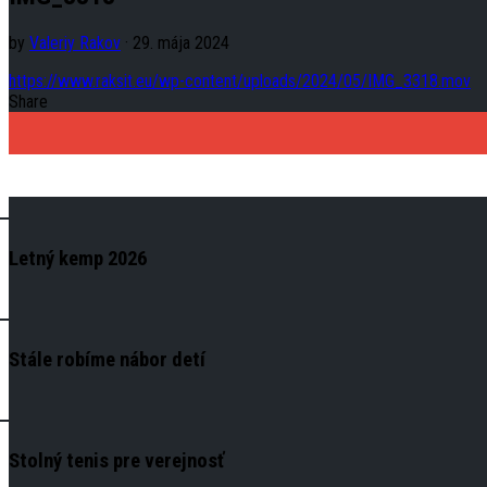
by
Valeriy Rakov
· 29. mája 2024
https://www.raksit.eu/wp-content/uploads/2024/05/IMG_3318.mov
Share
Letný kemp 2026
Stále robíme nábor detí
Stolný tenis pre verejnosť