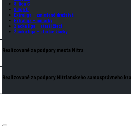
8. liga C
8 liga D
Extraliga – zmiešané družstvá
Extraliga – juniorky
Žiacka liga – starši žiaci
Žiacka liga – staršie žiačky
Realizované za podpory mesta Nitra
Realizované za podpory Nitrianskeho samosprávneho kra
Expand