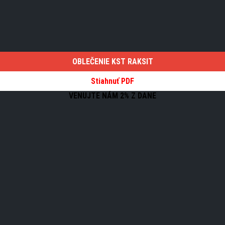
OBLEČENIE KST RAKSIT
Stiahnuť PDF
VENUJTE NÁM 2% Z DANE