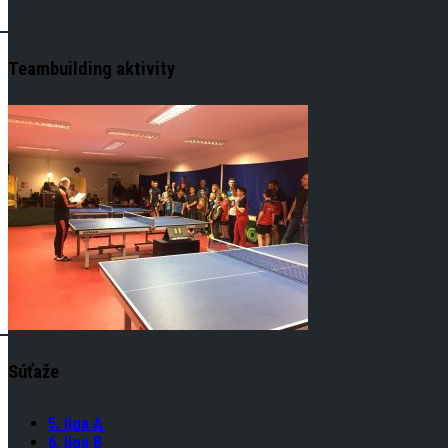
Teambuilding aktivity
Súťaže
5. liga A
6. liga B