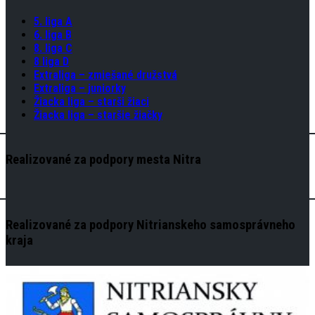
5. liga A
6. liga B
8. liga C
8 liga D
Extraliga – zmiešané družstvá
Extraliga – juniorky
Žiacka liga – starši žiaci
Žiacka liga – staršie žiačky
Realizované za podpory mesta Nitra
Realizované za podpory Nitrianskeho samosprávneho
kraja