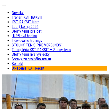
Skip
Expand
to
Menu
Novinky
content
Tréneri KST RAKSIT
KST RAKSIT Nitra
Letný kemp 2026
Stolný tenis pre deti
Ukážková hodina
Individuálne treningy
STOLNÝ TENIS PRE VEREJNOSŤ
Fotogaléria KST RAKSIT – Stolny tenis
Stolný tenis live výsledky
Spravy zo stolného tenisu
Kontakt
Oblečenie KST Raksit