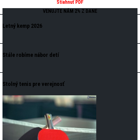
Stiahnuť PDF
VENUJTE NÁM 2% Z DANE
Letný kemp 2026
Stále robíme nábor detí
Stolný tenis pre verejnosť