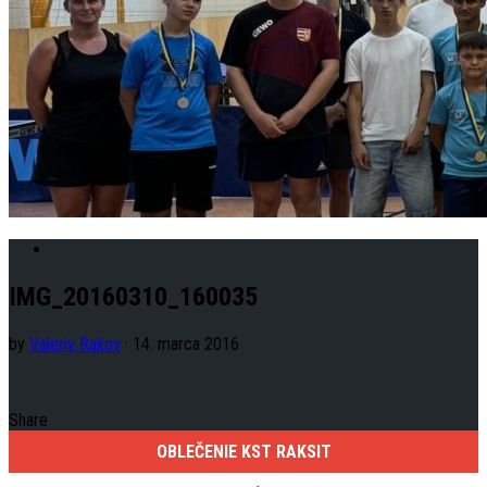
IMG_20160310_160035
by
Valeriy Rakov
· 14. marca 2016
Share
OBLEČENIE KST RAKSIT