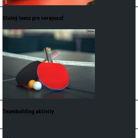
Stolný tenis pre verejnosť
Teambuilding aktivity