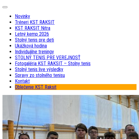
Skip
Expand
to
Menu
Novinky
content
Tréneri KST RAKSIT
KST RAKSIT Nitra
Letný kemp 2026
Stolný tenis pre deti
Ukážková hodina
Individuálne treningy
STOLNÝ TENIS PRE VEREJNOSŤ
Fotogaléria KST RAKSIT – Stolny tenis
Stolný tenis live výsledky
Spravy zo stolného tenisu
Kontakt
Oblečenie KST Raksit