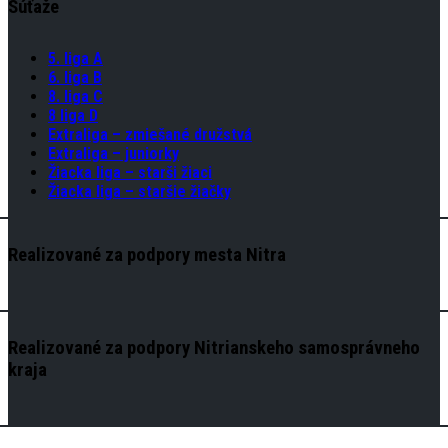
Súťaže
5. liga A
6. liga B
8. liga C
8 liga D
Extraliga – zmiešané družstvá
Extraliga – juniorky
Žiacka liga – starši žiaci
Žiacka liga – staršie žiačky
Realizované za podpory mesta Nitra
Realizované za podpory Nitrianskeho samosprávneho
kraja