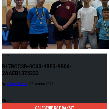
B17BCC3B-0C60-4BE3-9B06-
2AAEB1375233
by
Valeriy Rakov
· 15. marca 2023
Share
OBLEČENIE KST RAKSIT