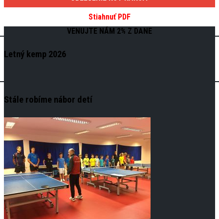
Stiahnuť PDF
VENUJTE NÁM 2% Z DANE
Letný kemp 2026
Stále robíme nábor detí