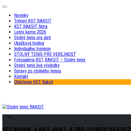
Skip
Expand
to
Menu
Novinky
content
Tréneri KST RAKSIT
KST RAKSIT Nitra
Letný kemp 2026
Stolný tenis pre deti
Ukážková hodina
Individuálne treningy
STOLNÝ TENIS PRE VEREJNOSŤ
Fotogaléria KST RAKSIT – Stolny tenis
Stolný tenis live výsledky
Spravy zo stolného tenisu
Kontakt
Oblečenie KST Raksit
0EC46088-AAB2-4041-A7BD-D19B0C8E6507