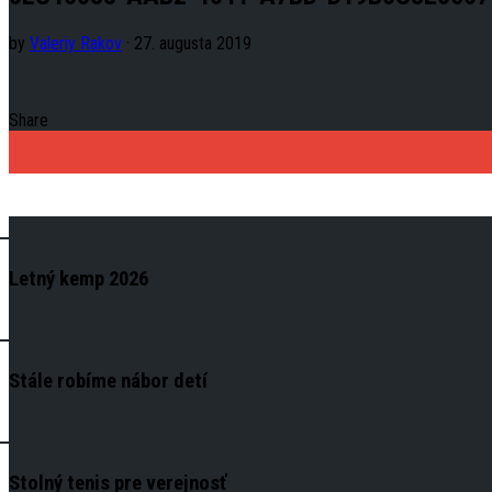
by
Valeriy Rakov
· 27. augusta 2019
Share
Letný kemp 2026
Stále robíme nábor detí
Stolný tenis pre verejnosť