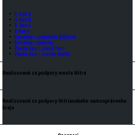
5. liga A
6. liga B
8. liga C
8 liga D
Extraliga – zmiešané družstvá
Extraliga – juniorky
Žiacka liga – starši žiaci
Žiacka liga – staršie žiačky
Realizované za podpory mesta Nitra
Realizované za podpory Nitrianskeho samosprávneho
kraja