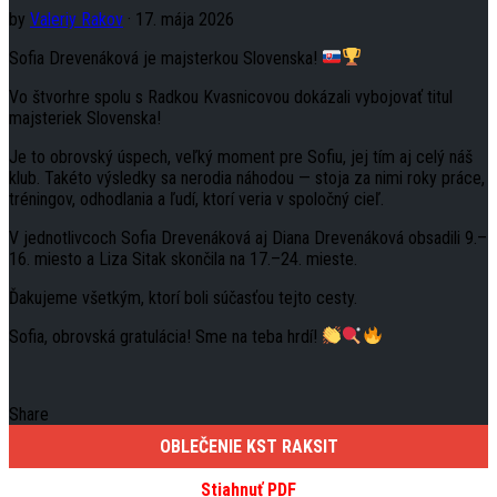
by
Valeriy Rakov
· 17. mája 2026
Sofia Drevenáková je majsterkou Slovenska!
Vo štvorhre spolu s Radkou Kvasnicovou dokázali vybojovať titul
majsteriek Slovenska!
Je to obrovský úspech, veľký moment pre Sofiu, jej tím aj celý náš
klub. Takéto výsledky sa nerodia náhodou — stoja za nimi roky práce,
tréningov, odhodlania a ľudí, ktorí veria v spoločný cieľ.
V jednotlivcoch Sofia Drevenáková aj Diana Drevenáková obsadili 9.–
16. miesto a Liza Sitak skončila na 17.–24. mieste.
Ďakujeme všetkým, ktorí boli súčasťou tejto cesty.
Sofia, obrovská gratulácia! Sme na teba hrdí!
Share
OBLEČENIE KST RAKSIT
Stiahnuť PDF