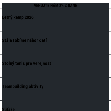
VENUJTE NÁM 2% Z DANE
Letný kemp 2026
Stále robíme nábor detí
Stolný tenis pre verejnosť
Teambuilding aktivity
Súťaže